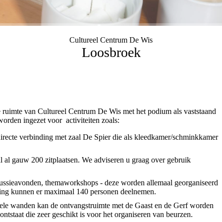
Cultureel Centrum De Wis
Loosbroek
ge ruimte van Cultureel Centrum De Wis met het podium als vaststaand
worden ingezet voor activiteiten zoals:
 directe verbinding met zaal De Spier die als kleedkamer/schminkkamer
al al gauw 200 zitplaatsen. We adviseren u graag over gebruik
cussieavonden, themaworkshops - deze worden allemaal georganiseerd
lling kunnen er maximaal 140 personen deelnemen.
bele wanden kan de ontvangstruimte met de Gaast en de Gerf worden
ntstaat die zeer geschikt is voor het organiseren van beurzen.